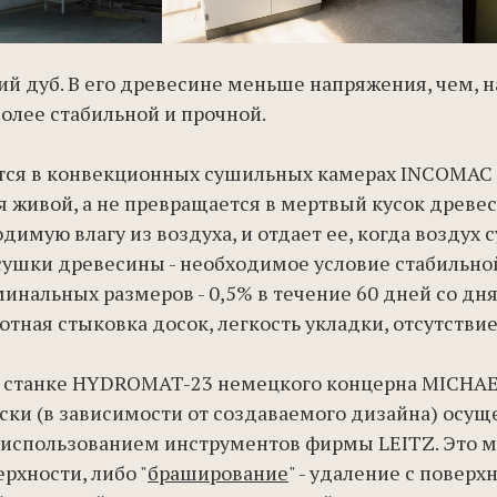
ий дуб. В его древесине меньше напряжения, чем, н
более стабильной и прочной.
тся в конвекционных сушильных камерах INCOMAC Sr
тся живой, а не превращается в мертвый кусок древ
имую влагу из воздуха, и отдает ее, когда воздух с
сушки древесины - необходимое условие стабильно
инальных размеров - 0,5% в течение 60 дней со дн
лотная стыковка досок, легкость укладки, отсутстви
 станке HYDROMAT-23 немецкого концерна MICHAE
ки (в зависимости от создаваемого дизайна) осуще
с использованием инструментов фирмы LEITZ. Это 
рхности, либо "
браширование
" - удаление с повер