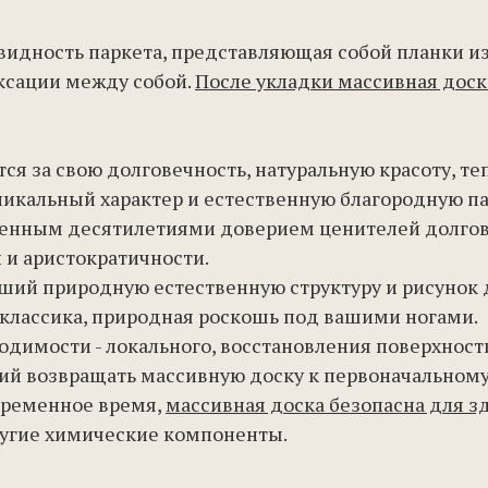
овидность паркета, представляющая собой планки и
ксации между собой.
После укладки массивная доск
я за свою долговечность, натуральную красоту, теп
никальный характер и естественную благородную па
женным десятилетиями доверием ценителей долгове
 и аристократичности.
ший природную естественную структуру и рисунок 
 классика, природная роскошь под вашими ногами.
одимости - локального, восстановления поверхност
лий возвращать массивную доску к первоначальному
овременное время,
массивная доска безопасна для з
ругие химические компоненты.