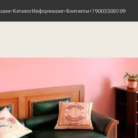
+79003300709
кции
Каталог
Информация
Контакты