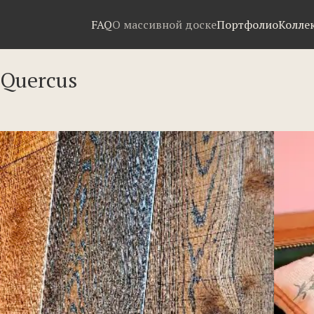
FAQ
О массивной доске
Портфолио
Колле
 Quercus