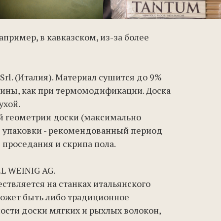
апример, в кавказском, из-за более
l. (Италия). Материал сушится до 9%
есины, как при термомодификации. Доска
ухой.
й геометрии доски (максимально
я упаковки - рекомендованный период
е проседания и скрипа пола.
L WEINIG AG.
ствляется на станках итальянского
может быть либо традиционное
хности доски мягких и рыхлых волокон,