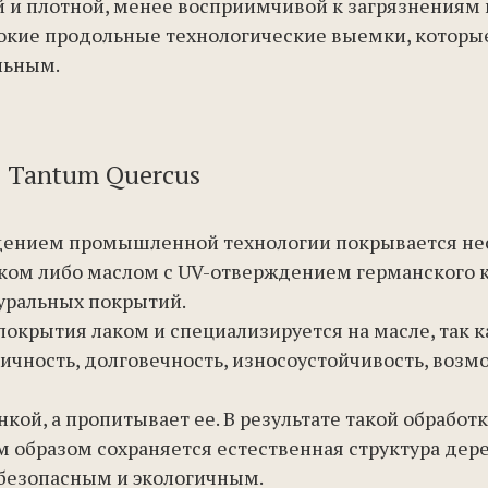
й и плотной, менее восприимчивой к загрязнениям и
бокие продольные технологические выемки, котор
льным.
 Tantum Quercus
юдением промышленной технологии покрывается не
ком либо маслом с UV-отверждением германского 
уральных покрытий.
покрытия лаком и специализируется на масле, так 
ичность, долговечность, износоустойчивость, возм
кой, а пропитывает ее. В результате такой обрабо
 образом сохраняется естественная структура дер
 безопасным и экологичным.