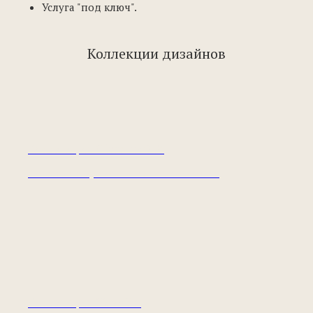
Услуга "под ключ".
Коллекции дизайнов
Коллекция Classic2018
Классика современными технологиями
Коллекция NewOld