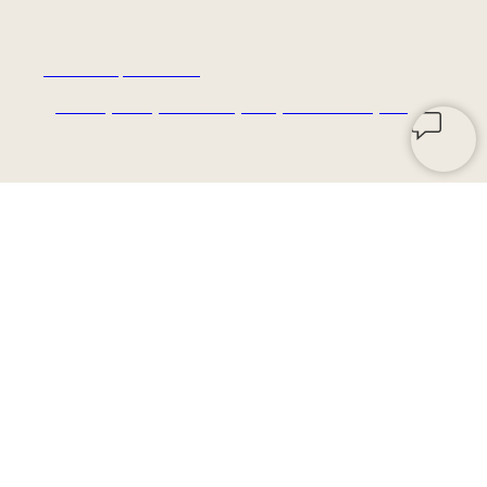
Коллекция RECA
Дизайнерские решения. Брашированный паркет
"Ёлочка"
Вечная классика
Массивные полы TANTUM QUERCUS
в Петербурге