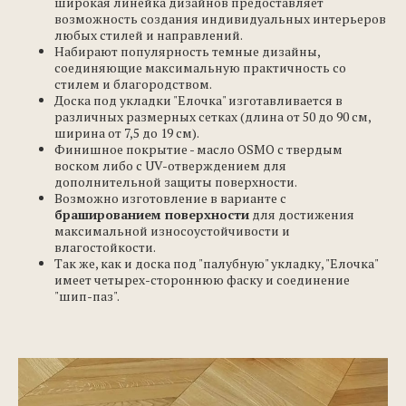
широкая линейка дизайнов предоставляет
возможность создания индивидуальных интерьеров
любых стилей и направлений.
Набирают популярность темные дизайны,
соединяющие максимальную практичность со
стилем и благородством.
Доска под укладки "Елочка" изготавливается в
различных размерных сетках (длина от 50 до 90 см,
ширина от 7,5 до 19 см).
Финишное покрытие - масло OSMO с твердым
воском либо с UV-отверждением для
дополнительной защиты поверхности.
Возможно изготовление в варианте с
брашированием поверхности
для достижения
максимальной износоустойчивости и
влагостойкости.
Так же, как и доска под "палубную" укладку, "Елочка"
имеет четырех-стороннюю фаску и соединение
"шип-паз".