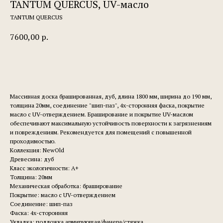
TANTUM QUERCUS, UV-масло
TANTUM QUERCUS
7600,00
р.
Заказать
Массивная доска брашированная, дуб, длина 1800 мм, ширина до 190 мм,
толщина 20мм, соединение "шип-паз", 4х-сторонняя фаска, покрытие
масло с UV-отверждением. Браширование и покрытие UV-маслом
обеспечивают максимальную устойчивость поверхности к загрязнениям
и повреждениям. Рекомендуется для помещений с повышенной
проходимостью.
Коллекция: NewOld
Древесина: дуб
Класс экологичности: А+
Толщина: 20мм
Механическая обработка: браширование
Покрытие: масло с UV-отверждением
Соединение: шип-паз
Фаска: 4х-сторонняя
Укладка: подложка армирующая/фанера/стяжка