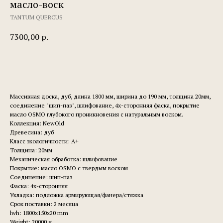
масло-воск
TANTUM QUERCUS
7300,00
р.
Заказать
Массивная доска, дуб, длина 1800 мм, ширина до 190 мм, толщина 20мм,
соединение "шип-паз", шлифование, 4х-сторонняя фаска, покрытие
масло OSMO глубокого проникновения с натуральным воском.
Коллекция: NewOld
Древесина: дуб
Класс экологичности: А+
Толщина: 20мм
Механическая обработка: шлифование
Покрытие: масло OSMO с твердым воском
Соединение: шип-паз
Фаска: 4х-сторонняя
Укладка: подложка армирующая/фанера/стяжка
Срок поставки: 2 месяца
lwh: 1800x150x20 mm
Weight: 20000 g